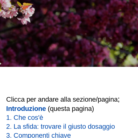
;
Clicca per andare alla sezione/pagina
Introduzione
(questa pagina)
1.
Che cos'è
2.
La sfida: trovare il giusto dosaggio
3.
Componenti chiave